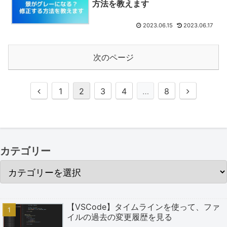
方法を教えます
2023.06.15
2023.06.17
次のページ
前
次
1
2
3
4
…
8
へ
へ
カテゴリー
【VSCode】タイムラインを使って、ファ
イルの過去の変更履歴を見る