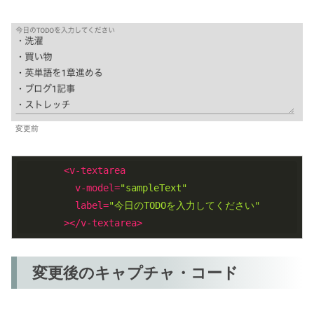
変更前
<
v-textarea
v-model
=
"sampleText"
label
=
"今日のTODOを入力してください"
        >
</
v-textarea
>
変更後のキャプチャ・コード