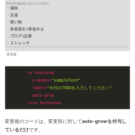
変更後
<
v-textarea
v-model
=
"sampleText"
label
=
"今日のTODOを入力してください"
auto-grow
        >
</
v-textarea
>
変更後のコードは、変更前に対して
auto-growを付与し
ているだけ
です。