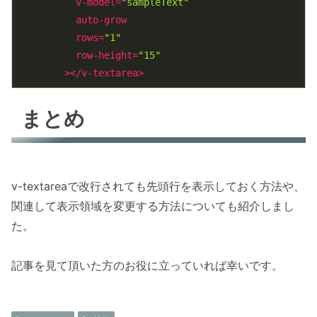
v-model
=
"sampleText"
auto-grow
rows
=
"1"
row-height
=
"15"
        >
</
v-textarea
>
まとめ
v-textareaで改行されても先頭行を表示しておく方法や、
関連して表示領域を変更する方法についても紹介しまし
た。
記事を見て頂いた方のお役に立っていれば幸いです。